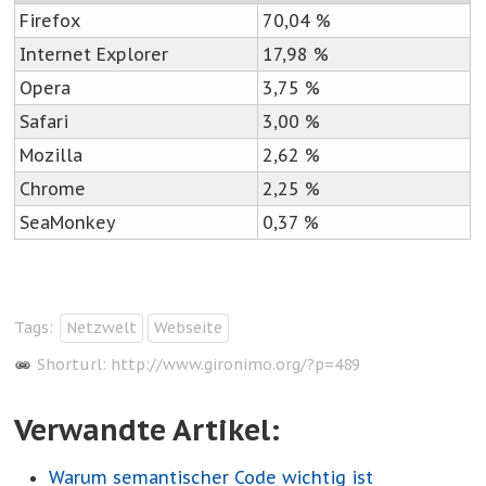
Firefox
70,04 %
Internet Explorer
17,98 %
Opera
3,75 %
Safari
3,00 %
Mozilla
2,62 %
Chrome
2,25 %
SeaMonkey
0,37 %
Tags:
Netzwelt
Webseite
Shorturl:
http://www.gironimo.org/?p=489
Verwandte Artikel:
Warum semantischer Code wichtig ist