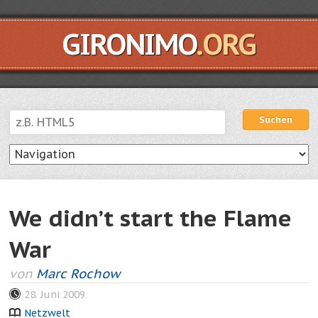
GIRONIMO
.ORG
Suchen
Suchen
We didn’t start the Flame
War
von
Marc Rochow
28. Juni 2009
Netzwelt