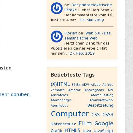
bei
Der photoelektrische
Effekt
: Lieber Herr Stanik,
Der Kommentator vom 16.
Juni 2014 hat...
13. Mai 2019
Florian
bei
Web 3.0 - Das
semantische Web
:
Herzlichen Dank für das
Publizieren deiner Arbeit. Hat
mir sehr...
27. Feb. 2019
hsten
Beliebteste Tags
(X)HTML
64-Bit
AKW
Alizee
All You
Zombies
Amarok
Anaxagoras
APT
mehr darüber,
Aristoteles
Atomausstieg
Atomenergie
Atomkraftwerk
Bespitzelung
Atomlobby
Computer
CSS
CSS3
Film
Google
Datenschutz
HTML5
Grafik
Java
JavaScript