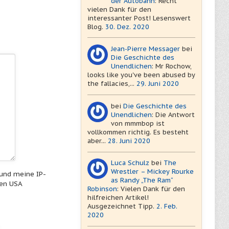
der Autobahn
: Recht
vielen Dank für den
interessanter Post! Lesenswert
Blog.
30. Dez. 2020
Jean-Pierre Messager
bei
Die Geschichte des
Unendlichen
: Mr Rochow,
looks like you've been abused by
the fallacies,...
29. Juni 2020
bei
Die Geschichte des
Unendlichen
: Die Antwort
von mmmbop ist
vollkommen richtig. Es besteht
aber...
28. Juni 2020
Luca Schulz
bei
The
Wrestler – Mickey Rourke
 und meine IP-
as Randy „The Ram“
en USA
Robinson
: Vielen Dank für den
hilfreichen Artikel!
Ausgezeichnet Tipp.
2. Feb.
2020