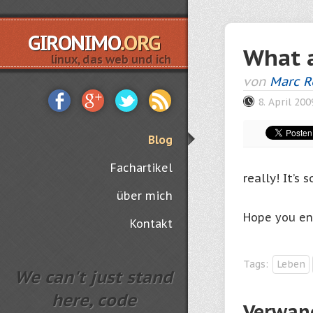
GIRONIMO
.ORG
What 
linux, das web und ich
von
Marc 
8. April 200
Blog
Fachartikel
really! It’s 
über mich
Hope you enj
Kontakt
Tags:
Leben
We can't just stand
here, code
Verwand