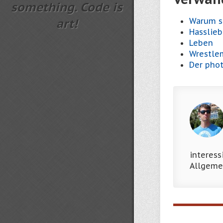
something. Code is
Warum s
art!
Hasslie
Leben
Wrestle
Der phot
interess
Allgeme