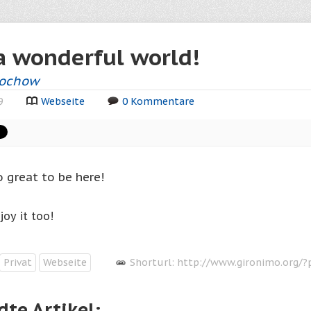
a wonderful world!
Rochow
9
Webseite
0 Kommentare
so great to be here!
oy it too!
Privat
Webseite
Shorturl:
http://www.gironimo.org/?
te Artikel: